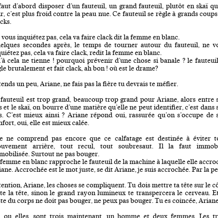
 faut d’abord disposer d’un fauteuil, un grand fauteuil, plutôt en skaï qu
r, c’est plus froid contre la peau nue. Ce fauteuil se règle à grands coup
cks.
vous inquiétez pas, cela va faire clack dit la femme en blanc.
elques secondes après, le temps de tourner autour du fauteuil, ne v
uiétez pas, cela va faire clack, redit la femme en blanc.
’à cela ne tienne ! pourquoi prévenir d’une chose si banale ? le fauteuil
le brutalement et fait clack, ah bon ! où est le drame?
ends un peu, Ariane, ne fais pas la fière tu devrais te méfier.
 fauteuil est trop grand, beaucoup trop grand pour Ariane, alors entre 
 et le skaï, on bourre d’une matière qu’elle ne peut identifier, c’est dans
s. C’est mieux ainsi ? Ariane répond oui, rassurée qu’on s’occupe de 
fort, oui, elle est mieux calée.
le ne comprend pas encore que ce calfatage est destinée à éviter t
uvement arrière, tout recul, tout soubresaut. Il la faut immobi
mobilisée. Surtout ne pas bouger.
 femme en blanc rapproche le fauteuil de la machine à laquelle elle accro
ane. Accrochée est le mot juste, se dit Ariane, je suis accrochée. Par la p
ention, Ariane, les choses se compliquent. Tu dois mettre ta tête sur le c
ste la tête, sinon le grand rayon lumineux te transpercera le cerveau. Et
ste du corps ne doit pas bouger, ne peux pas bouger. Tu es coincée, Ariane
s, ou elles, sont trois maintenant, un homme et deux femmes. Les tr