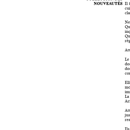
NOUVEAUTÉS
Il
cui
cla
Ne 
Qu
inq
Qu
règ
Att
Le
dos
do
con
El
mo
im
La
Ari
Att
ju
re
Il