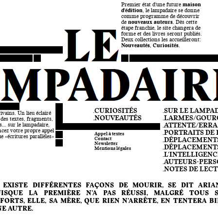
Premier état d'une future
maison
d'édition
, le lampadaire se donne
comme programme de découvrir
de
nouveaux auteurs.
Dès cette
étape franchie, le site changera de
forme et des livres seront publiés.
Deux collections les accueilleront:
Nouveautés, Curiosités.
.CURIOSITÉS
.SUR LE LAMPA
ivains. Un lieu éclairé
.NOUVEAUTÉS
.LARMES/GOUR
des textes, fragments,
.ATTENTE/ERR
... sur le lampadaire,
ncez votre propre appel
.PORTRAITS DE F
Appel à textes
ue «écritures parallèles»
.DÉPLACEMENTS 1
Contact
Newsletter
.DÉPLACEMENTS 
Mentions légales
.L'INTELLIGEN
.AUTEURS-PER
.NOTES DE LEC
 EXISTE DIFFÉRENTES FAÇONS DE MOURIR, SE DIT ARIA
UISQUE LA PREMIÈRE N’A PAS RÉUSSI, MALGRÉ TOUS S
FORTS, ELLE, SA MÈRE, QUE RIEN N’ARRÊTE, EN TENTERA B
E AUTRE.