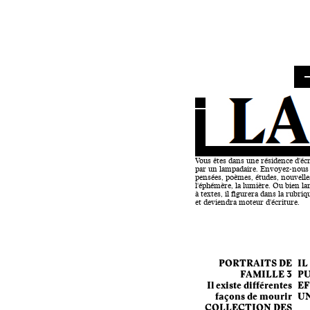
Vous êtes dans une résidence d'écr
par un lampadaire. Envoyez-nous 
pensées, poèmes, études, nouvelles
l'éphémère, la lumière. Ou bien la
à textes, il figurera dans la rubriq
et deviendra moteur d'écriture.
PORTRAITS DE
IL
FAMILLE 3
P
Il existe différentes
EF
façons de mourir
UN
COLLECTION DES