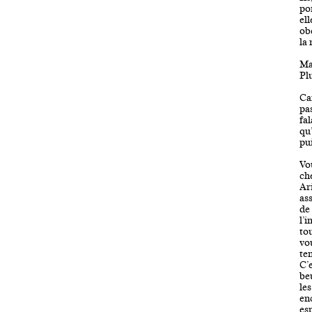
po
el
obé
la 
Ma
Plu
Ca
pa
fa
qu’
pui
Vo
ch
Ar
as
de
l’
to
vo
te
C’
be
le
en
esp