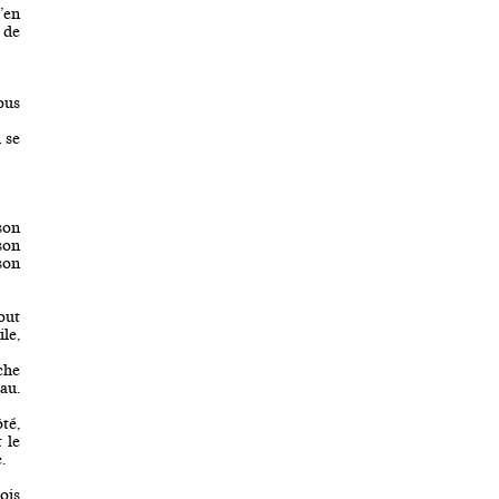
’en
s de
ous
 se
son
 son
son
out
le,
che
eau.
ôté,
 le
.
ois