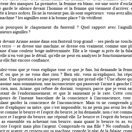
rtent des masques. La première, la femme en blanc, est une sorte d’escla
le garde le silence devant l’homme et la femme qui viennent d’arriver, e
it à leurs ordres. Ils ne la tutoient pas, ils sont supérieurs : vous avez al
machine ? les aiguilles sont à la bonne place ? ils vérifient.
is pourquoi le claquement du fauteuil ? Quel rapport avec l’aiguill
sieurs aiguilles ?
r devant Ariane assise dans son fauteuil trop grand -- ses pieds ne touch
s terre -- se dresse une machine, se dresse oui vraiment, comme une pl
laise d’une couleur beige indéterminée. Elle a le visage si près de la fala
elle n’en voit pas le détail, qu’elle ne peut en analyser le fonctionnement
s elle fait encore confiance.
ulez-vous que je vous explique tout ce que je fais, lui demande la fem
ef, ou que je ne vous dise rien ? Bien sûr, vous m’expliquez, lui rép
iane. Une question à ne pas poser, pour qui me prend-elle ? Une idiote qu
sassine sans sommation, une inconsciente qui passerait l’arme à gauche l’
 rien, moi, Ariane, qui refuse de dormir, toujours, parce que je veux sai
instant de l’endormissement, et que le saisissant je le rate. Cette cou
ujours de l’instant basculant de la conscience à l’inconscience, tout
ulant garder la conscience de l’inconscience. Mais tu ne comprends p
nte d’expliquer sa mère, que c’est impossible, tu ne peux pas avoir les de
est comme le beurre et l’esprit du beurre, je lui demande, non c’est comme
urre et l’argent du beurre, me répond-elle. Le beurre et l’esprit du beurre
s as ensemble en achetant ton beurre, mais quant le beurre tu as, tu
core l’esprit mais plus l’argent. Comprends-tu ma fille ? Ne confonds 
rit et argent, et reviens sur ta machine, regarde le plat de la falaise, reg