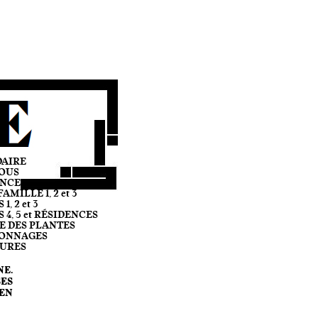
DAIRE
OUS
ANCE
AMILLE 1, 2 et 3
, 2 et 3
4, 5 et RÉSIDENCES
CE DES PLANTES
SONNAGES
TURES
NE.
ES
IEN