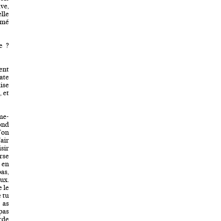
ve,
lle
lumé
e ?
ent
ate
ise
, et
me-
ond
’on
air
sir
rse
 en
as,
ux.
 le
 tu
 as
pas
arde